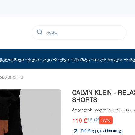
ქსკლუზივი
ქალი
კაცი
ბავშვი
სპორტი
თავის მოვლა
სახ
LAXED SHORTS
CALVIN KLEIN - REL
SHORTS
მოდელის კოდი:
LVCKSJC36B 
119 ₾
189 ₾
-37%
Aiრჩიე და მოირგე