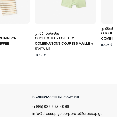
Კომბინი
ORCHESTR
Კომბინიზონი
BINAISON
ORCHESTRA - LOT DE 2
COMBINA
IPPEE
COMBINAISONS COURTES MAILLE +
89,95 ₾
FANTAISIE
94,95 ₾
ᲡᲐᲙᲝᲜᲢᲐᲥᲢᲝ ᲓᲔᲢᲐᲚᲔᲑᲘ
(+995) 032 2 38 48 68
info@dressup.ge
|
corporate@dressup.ge