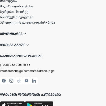
მიწოდება
მაღაზიიდან გატანა
სერვისი 'მოირგე'
სასაჩუქრე შეფუთვა
პროდუქციის გაცვლა-დაბრუნება
ᲘᲜᲤᲝᲠᲛᲐᲪᲘᲐ
ᲓᲠᲔᲡᲐᲞ ᲯᲒᲣᲤᲘ
ᲡᲐᲙᲝᲜᲢᲐᲥᲢᲝ ᲓᲔᲢᲐᲚᲔᲑᲘ
(+995) 032 2 38 48 68
info@dressup.ge
|
corporate@dressup.ge
ᲓᲠᲔᲡᲐᲞᲘᲡ ᲚᲝᲘᲐᲚᲝᲑᲘᲡ ᲐᲞᲚᲘᲙᲐᲪᲘᲐ