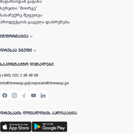
მაღაზიიდან გატანა
სერვისი 'მოირგე'
სასაჩუქრე შეფუთვა
პროდუქციის გაცვლა-დაბრუნება
ᲘᲜᲤᲝᲠᲛᲐᲪᲘᲐ
ᲓᲠᲔᲡᲐᲞ ᲯᲒᲣᲤᲘ
ᲡᲐᲙᲝᲜᲢᲐᲥᲢᲝ ᲓᲔᲢᲐᲚᲔᲑᲘ
(+995) 032 2 38 48 68
info@dressup.ge
|
corporate@dressup.ge
ᲓᲠᲔᲡᲐᲞᲘᲡ ᲚᲝᲘᲐᲚᲝᲑᲘᲡ ᲐᲞᲚᲘᲙᲐᲪᲘᲐ