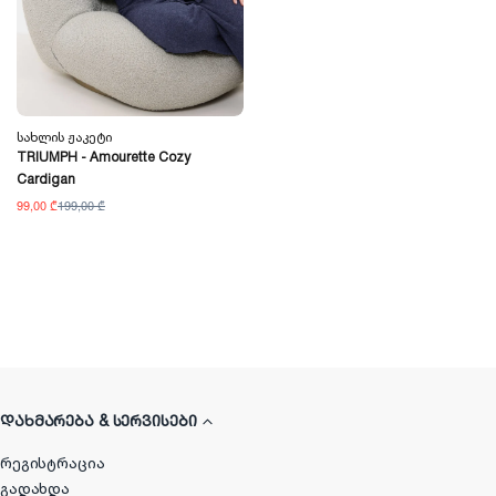
Სახლის Ჟაკეტი
TRIUMPH - Amourette Cozy
Cardigan
99,00 ₾
199,00 ₾
ᲓᲐᲮᲛᲐᲠᲔᲑᲐ & ᲡᲔᲠᲕᲘᲡᲔᲑᲘ
რეგისტრაცია
გადახდა