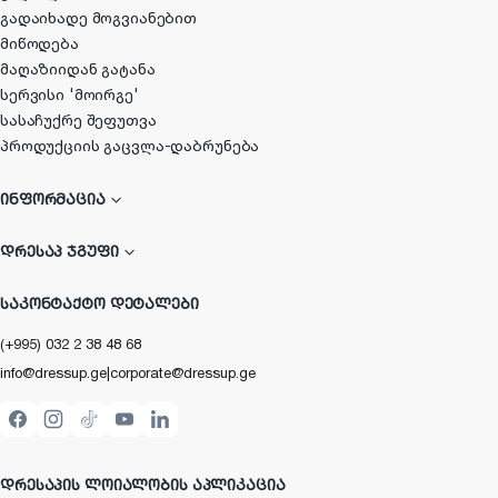
გადაიხადე მოგვიანებით
მიწოდება
მაღაზიიდან გატანა
სერვისი 'მოირგე'
სასაჩუქრე შეფუთვა
პროდუქციის გაცვლა-დაბრუნება
ᲘᲜᲤᲝᲠᲛᲐᲪᲘᲐ
ᲓᲠᲔᲡᲐᲞ ᲯᲒᲣᲤᲘ
ᲡᲐᲙᲝᲜᲢᲐᲥᲢᲝ ᲓᲔᲢᲐᲚᲔᲑᲘ
(+995) 032 2 38 48 68
info@dressup.ge
|
corporate@dressup.ge
ᲓᲠᲔᲡᲐᲞᲘᲡ ᲚᲝᲘᲐᲚᲝᲑᲘᲡ ᲐᲞᲚᲘᲙᲐᲪᲘᲐ