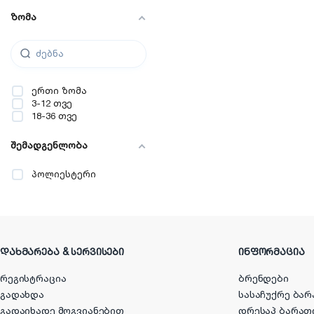
ზომა
ერთი ზომა
3-12 თვე
18-36 თვე
შემადგენლობა
პოლიესტერი
ᲓᲐᲮᲛᲐᲠᲔᲑᲐ & ᲡᲔᲠᲕᲘᲡᲔᲑᲘ
ᲘᲜᲤᲝᲠᲛᲐᲪᲘᲐ
რეგისტრაცია
ბრენდები
გადახდა
სასაჩუქრე ბარ
გადაიხადე მოგვიანებით
დრესაპ ბარათ