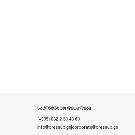
ᲡᲐᲙᲝᲜᲢᲐᲥᲢᲝ ᲓᲔᲢᲐᲚᲔᲑᲘ
(+995) 032 2 38 48 68
info@dressup.ge
|
corporate@dressup.ge