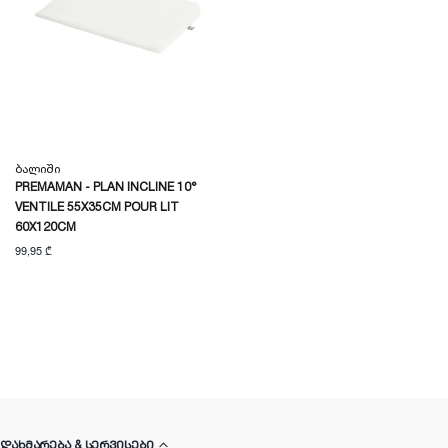
Ბალიში
PREMAMAN - PLAN INCLINE 10°
VENTILE 55X35CM POUR LIT
60X120CM
99,95 ₾
ᲓᲐᲮᲛᲐᲠᲔᲑᲐ & ᲡᲔᲠᲕᲘᲡᲔᲑᲘ