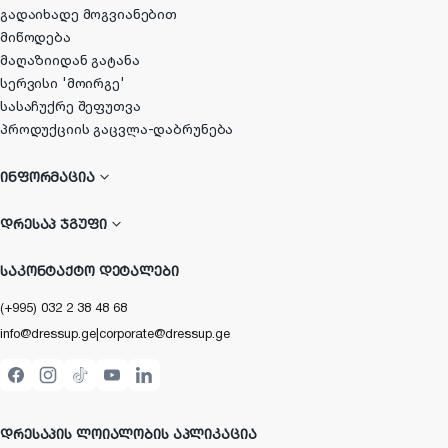
გადაიხადე მოგვიანებით
მიწოდება
მაღაზიიდან გატანა
სერვისი 'მოირგე'
სასაჩუქრე შეფუთვა
პროდუქციის გაცვლა-დაბრუნება
ᲘᲜᲤᲝᲠᲛᲐᲪᲘᲐ
ᲓᲠᲔᲡᲐᲞ ᲯᲒᲣᲤᲘ
ᲡᲐᲙᲝᲜᲢᲐᲥᲢᲝ ᲓᲔᲢᲐᲚᲔᲑᲘ
(+995) 032 2 38 48 68
info@dressup.ge
|
corporate@dressup.ge
ᲓᲠᲔᲡᲐᲞᲘᲡ ᲚᲝᲘᲐᲚᲝᲑᲘᲡ ᲐᲞᲚᲘᲙᲐᲪᲘᲐ