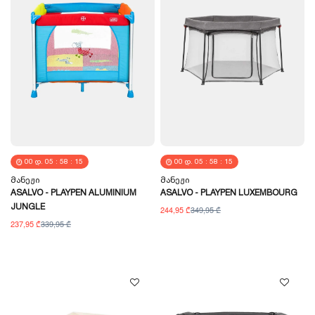
00
Დ.
05
:
58
:
14
00
Დ.
05
:
58
:
14
Მანეჟი
Მანეჟი
ASALVO - PLAYPEN ALUMINIUM
ASALVO - PLAYPEN LUXEMBOURG
JUNGLE
244,95 ₾
349,95 ₾
237,95 ₾
339,95 ₾