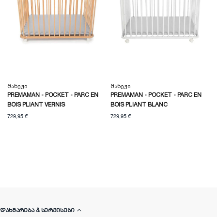
Მანეჟი
Მანეჟი
PREMAMAN - POCKET - PARC EN
PREMAMAN - POCKET - PARC EN
BOIS PLIANT VERNIS
BOIS PLIANT BLANC
729,95 ₾
729,95 ₾
ᲓᲐᲮᲛᲐᲠᲔᲑᲐ & ᲡᲔᲠᲕᲘᲡᲔᲑᲘ