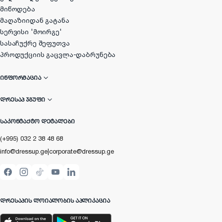
მიწოდება
მაღაზიიდან გატანა
სერვისი 'მოირგე'
სასაჩუქრე შეფუთვა
პროდუქციის გაცვლა-დაბრუნება
ᲘᲜᲤᲝᲠᲛᲐᲪᲘᲐ
ᲓᲠᲔᲡᲐᲞ ᲯᲒᲣᲤᲘ
ᲡᲐᲙᲝᲜᲢᲐᲥᲢᲝ ᲓᲔᲢᲐᲚᲔᲑᲘ
(+995) 032 2 38 48 68
info@dressup.ge
|
corporate@dressup.ge
ᲓᲠᲔᲡᲐᲞᲘᲡ ᲚᲝᲘᲐᲚᲝᲑᲘᲡ ᲐᲞᲚᲘᲙᲐᲪᲘᲐ