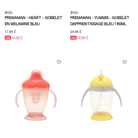
Ჭიქა
Ჭიქა
PREMAMAN - HEART - GOBELET
PREMAMAN - YUMMIX - GOBELET
EN MELAMINE BLEU
DAPPRENTISSAGE BLEU 180ML
17,95 ₾
24,95 ₾
14,35 ₾
19,95 ₾