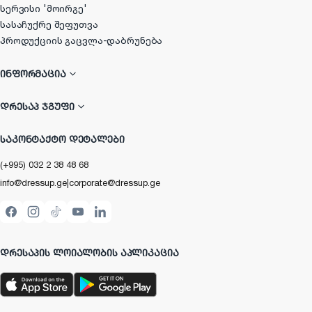
სერვისი 'მოირგე'
სასაჩუქრე შეფუთვა
პროდუქციის გაცვლა-დაბრუნება
ᲘᲜᲤᲝᲠᲛᲐᲪᲘᲐ
ᲓᲠᲔᲡᲐᲞ ᲯᲒᲣᲤᲘ
ᲡᲐᲙᲝᲜᲢᲐᲥᲢᲝ ᲓᲔᲢᲐᲚᲔᲑᲘ
(+995) 032 2 38 48 68
info@dressup.ge
|
corporate@dressup.ge
ᲓᲠᲔᲡᲐᲞᲘᲡ ᲚᲝᲘᲐᲚᲝᲑᲘᲡ ᲐᲞᲚᲘᲙᲐᲪᲘᲐ