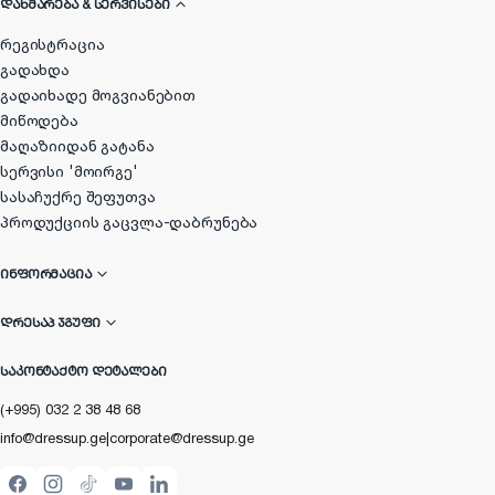
ᲓᲐᲮᲛᲐᲠᲔᲑᲐ & ᲡᲔᲠᲕᲘᲡᲔᲑᲘ
რეგისტრაცია
გადახდა
გადაიხადე მოგვიანებით
მიწოდება
მაღაზიიდან გატანა
სერვისი 'მოირგე'
სასაჩუქრე შეფუთვა
პროდუქციის გაცვლა-დაბრუნება
ᲘᲜᲤᲝᲠᲛᲐᲪᲘᲐ
ᲓᲠᲔᲡᲐᲞ ᲯᲒᲣᲤᲘ
ᲡᲐᲙᲝᲜᲢᲐᲥᲢᲝ ᲓᲔᲢᲐᲚᲔᲑᲘ
(+995) 032 2 38 48 68
info@dressup.ge
|
corporate@dressup.ge