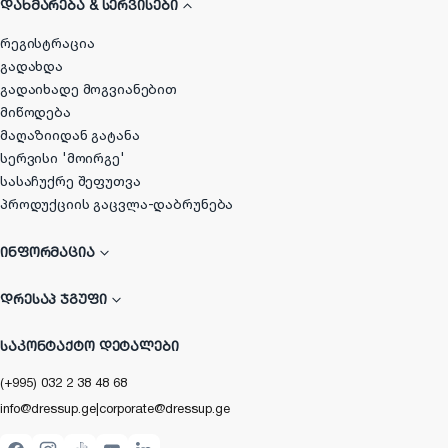
ᲓᲐᲮᲛᲐᲠᲔᲑᲐ & ᲡᲔᲠᲕᲘᲡᲔᲑᲘ
რეგისტრაცია
გადახდა
გადაიხადე მოგვიანებით
მიწოდება
მაღაზიიდან გატანა
სერვისი 'მოირგე'
სასაჩუქრე შეფუთვა
პროდუქციის გაცვლა-დაბრუნება
ᲘᲜᲤᲝᲠᲛᲐᲪᲘᲐ
ᲓᲠᲔᲡᲐᲞ ᲯᲒᲣᲤᲘ
ᲡᲐᲙᲝᲜᲢᲐᲥᲢᲝ ᲓᲔᲢᲐᲚᲔᲑᲘ
(+995) 032 2 38 48 68
info@dressup.ge
|
corporate@dressup.ge