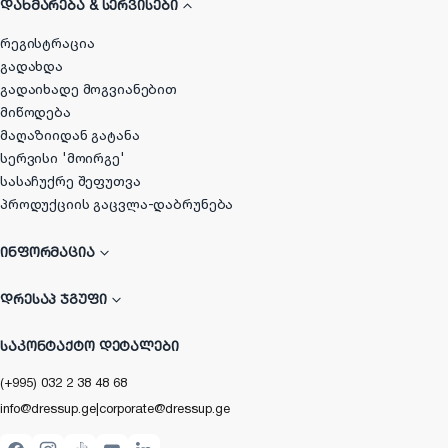
ᲓᲐᲮᲛᲐᲠᲔᲑᲐ & ᲡᲔᲠᲕᲘᲡᲔᲑᲘ
რეგისტრაცია
გადახდა
გადაიხადე მოგვიანებით
მიწოდება
მაღაზიიდან გატანა
სერვისი 'მოირგე'
სასაჩუქრე შეფუთვა
პროდუქციის გაცვლა-დაბრუნება
ᲘᲜᲤᲝᲠᲛᲐᲪᲘᲐ
ᲓᲠᲔᲡᲐᲞ ᲯᲒᲣᲤᲘ
ᲡᲐᲙᲝᲜᲢᲐᲥᲢᲝ ᲓᲔᲢᲐᲚᲔᲑᲘ
(+995) 032 2 38 48 68
info@dressup.ge
|
corporate@dressup.ge