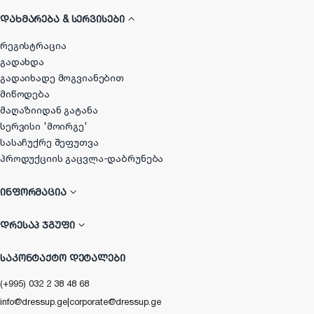
ᲓᲐᲮᲛᲐᲠᲔᲑᲐ & ᲡᲔᲠᲕᲘᲡᲔᲑᲘ
რეგისტრაცია
გადახდა
გადაიხადე მოგვიანებით
მიწოდება
მაღაზიიდან გატანა
სერვისი 'მოირგე'
სასაჩუქრე შეფუთვა
პროდუქციის გაცვლა-დაბრუნება
ᲘᲜᲤᲝᲠᲛᲐᲪᲘᲐ
ᲓᲠᲔᲡᲐᲞ ᲯᲒᲣᲤᲘ
ᲡᲐᲙᲝᲜᲢᲐᲥᲢᲝ ᲓᲔᲢᲐᲚᲔᲑᲘ
(+995) 032 2 38 48 68
info@dressup.ge
|
corporate@dressup.ge