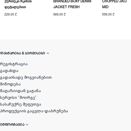
Ქურთუკი Რკინის
BRANDED BOXY DENIM
CROPPED JACKE
Დეტალებით
JACKET FRESH
MID
229,00 ₾
569,00 ₾
559,00 ₾
ᲓᲐᲮᲛᲐᲠᲔᲑᲐ & ᲡᲔᲠᲕᲘᲡᲔᲑᲘ
რეგისტრაცია
გადახდა
გადაიხადე მოგვიანებით
მიწოდება
მაღაზიიდან გატანა
სერვისი 'მოირგე'
სასაჩუქრე შეფუთვა
პროდუქციის გაცვლა-დაბრუნება
ᲘᲜᲤᲝᲠᲛᲐᲪᲘᲐ