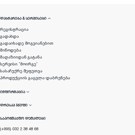
ᲓᲐᲮᲛᲐᲠᲔᲑᲐ & ᲡᲔᲠᲕᲘᲡᲔᲑᲘ
რეგისტრაცია
გადახდა
გადაიხადე მოგვიანებით
მიწოდება
მაღაზიიდან გატანა
სერვისი 'მოირგე'
სასაჩუქრე შეფუთვა
პროდუქციის გაცვლა-დაბრუნება
ᲘᲜᲤᲝᲠᲛᲐᲪᲘᲐ
ᲓᲠᲔᲡᲐᲞ ᲯᲒᲣᲤᲘ
ᲡᲐᲙᲝᲜᲢᲐᲥᲢᲝ ᲓᲔᲢᲐᲚᲔᲑᲘ
(+995) 032 2 38 48 68