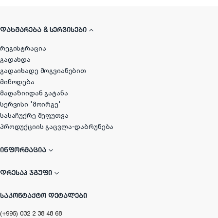
ᲓᲐᲮᲛᲐᲠᲔᲑᲐ & ᲡᲔᲠᲕᲘᲡᲔᲑᲘ
რეგისტრაცია
გადახდა
გადაიხადე მოგვიანებით
მიწოდება
მაღაზიიდან გატანა
სერვისი 'მოირგე'
სასაჩუქრე შეფუთვა
პროდუქციის გაცვლა-დაბრუნება
ᲘᲜᲤᲝᲠᲛᲐᲪᲘᲐ
ᲓᲠᲔᲡᲐᲞ ᲯᲒᲣᲤᲘ
ᲡᲐᲙᲝᲜᲢᲐᲥᲢᲝ ᲓᲔᲢᲐᲚᲔᲑᲘ
(+995) 032 2 38 48 68