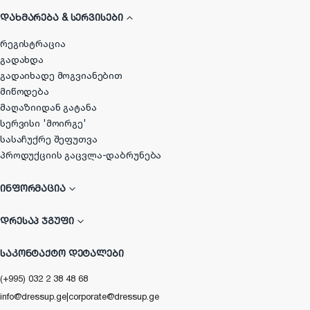
ᲓᲐᲮᲛᲐᲠᲔᲑᲐ & ᲡᲔᲠᲕᲘᲡᲔᲑᲘ
რეგისტრაცია
გადახდა
გადაიხადე მოგვიანებით
მიწოდება
მაღაზიიდან გატანა
სერვისი 'მოირგე'
სასაჩუქრე შეფუთვა
პროდუქციის გაცვლა-დაბრუნება
ᲘᲜᲤᲝᲠᲛᲐᲪᲘᲐ
ᲓᲠᲔᲡᲐᲞ ᲯᲒᲣᲤᲘ
ᲡᲐᲙᲝᲜᲢᲐᲥᲢᲝ ᲓᲔᲢᲐᲚᲔᲑᲘ
(+995) 032 2 38 48 68
info@dressup.ge
|
corporate@dressup.ge