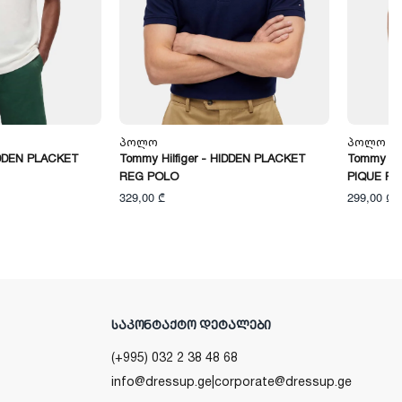
Პოლო
Პოლო
IDDEN PLACKET
Tommy Hilfiger - HIDDEN PLACKET
Tommy Hi
REG POLO
PIQUE R
329,00 ₾
299,00 ₾
ᲡᲐᲙᲝᲜᲢᲐᲥᲢᲝ ᲓᲔᲢᲐᲚᲔᲑᲘ
(+995) 032 2 38 48 68
info@dressup.ge
|
corporate@dressup.ge