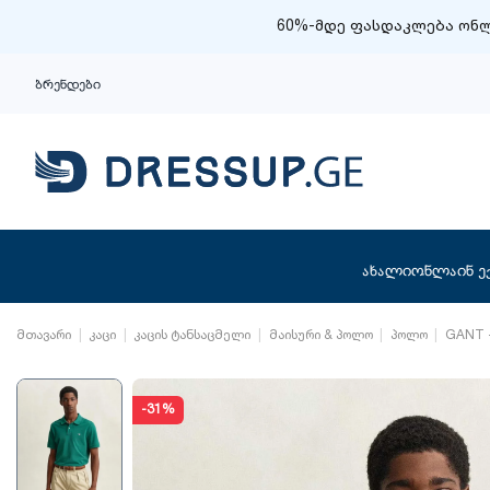
60%-მდე ფასდაკლება ონლ
ბრენდები
ახალი
ონლაინ ე
მთავარი
კაცი
კაცის ტანსაცმელი
მაისური & პოლო
პოლო
GANT -
-31%