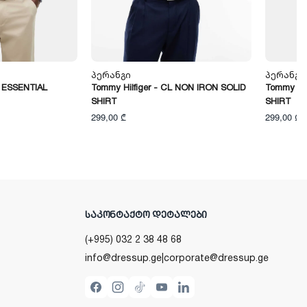
Პერანგი
Პერანგი
L ESSENTIAL
Tommy Hilfiger - CL NON IRON SOLID
Tommy Hil
SHIRT
SHIRT
299,00 ₾
299,00 ₾
ᲡᲐᲙᲝᲜᲢᲐᲥᲢᲝ ᲓᲔᲢᲐᲚᲔᲑᲘ
(+995) 032 2 38 48 68
info@dressup.ge
|
corporate@dressup.ge