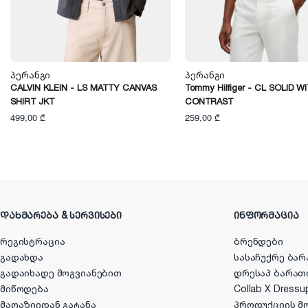
Პერანგი
Პერანგი
CALVIN KLEIN - LS MATTY CANVAS
Tommy Hilfiger - CL SOLID W
SHIRT JKT
CONTRAST
499,00 ₾
259,00 ₾
ᲓᲐᲮᲛᲐᲠᲔᲑᲐ & ᲡᲔᲠᲕᲘᲡᲔᲑᲘ
ᲘᲜᲤᲝᲠᲛᲐᲪᲘᲐ
რეგისტრაცია
ბრენდები
გადახდა
სასაჩუქრე ბარ
გადაიხადე მოგვიანებით
დრესაპ ბარათ
მიწოდება
Collab X Dressu
მაღაზიიდან გატანა
პროდუქციის მ