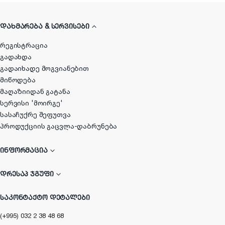
ᲓᲐᲮᲛᲐᲠᲔᲑᲐ & ᲡᲔᲠᲕᲘᲡᲔᲑᲘ
რეგისტრაცია
გადახდა
გადაიხადე მოგვიანებით
მიწოდება
მაღაზიიდან გატანა
სერვისი 'მოირგე'
სასაჩუქრე შეფუთვა
პროდუქციის გაცვლა-დაბრუნება
ᲘᲜᲤᲝᲠᲛᲐᲪᲘᲐ
ᲓᲠᲔᲡᲐᲞ ᲯᲒᲣᲤᲘ
ᲡᲐᲙᲝᲜᲢᲐᲥᲢᲝ ᲓᲔᲢᲐᲚᲔᲑᲘ
(+995) 032 2 38 48 68