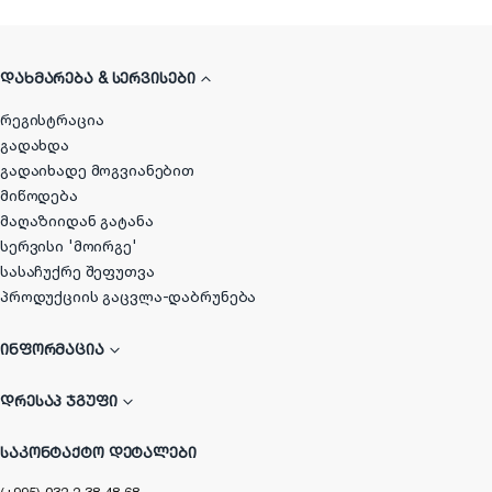
ᲓᲐᲮᲛᲐᲠᲔᲑᲐ & ᲡᲔᲠᲕᲘᲡᲔᲑᲘ
რეგისტრაცია
გადახდა
გადაიხადე მოგვიანებით
მიწოდება
მაღაზიიდან გატანა
სერვისი 'მოირგე'
სასაჩუქრე შეფუთვა
პროდუქციის გაცვლა-დაბრუნება
ᲘᲜᲤᲝᲠᲛᲐᲪᲘᲐ
ᲓᲠᲔᲡᲐᲞ ᲯᲒᲣᲤᲘ
ᲡᲐᲙᲝᲜᲢᲐᲥᲢᲝ ᲓᲔᲢᲐᲚᲔᲑᲘ