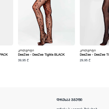
Კოლგოტი
Კოლგოტი
-PACK
DeeZee - DeeZee Tights BLACK
DeeZee - DeeZee T
39,95 ₾
29,95 ₾
ᲓᲠᲔᲡᲐᲞ ᲯᲒᲣᲤᲘ