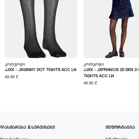
Კოლგოტი
Კოლგოტი
JJXX - JXGINNY DOT TIGHTS ACC LN
JJXX - JXFRANCIS 20 DEN 2
TIGHTS ACC LN
49,95 ₾
49,95 ₾
ᲓᲐᲮᲛᲐᲠᲔᲑᲐ & ᲡᲔᲠᲕᲘᲡᲔᲑᲘ
ᲘᲜᲤᲝᲠᲛᲐᲪᲘᲐ