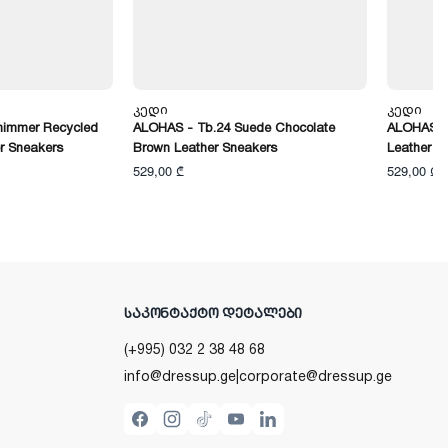
Კედი
Კედი
himmer Recycled
ALOHAS - Tb.24 Suede Chocolate
ALOHAS -
r Sneakers
Brown Leather Sneakers
Leather S
529,00 ₾
529,00 ₾
ᲡᲐᲙᲝᲜᲢᲐᲥᲢᲝ ᲓᲔᲢᲐᲚᲔᲑᲘ
(+995) 032 2 38 48 68
info@dressup.ge
|
corporate@dressup.ge