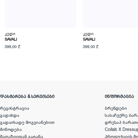
Კედი
Კედი
SAVALI
SAVALI
399,00 ₾
399,00 ₾
ᲓᲐᲮᲛᲐᲠᲔᲑᲐ & ᲡᲔᲠᲕᲘᲡᲔᲑᲘ
ᲘᲜᲤᲝᲠᲛᲐᲪᲘᲐ
რეგისტრაცია
ბრენდები
გადახდა
სასაჩუქრე ბარ
გადაიხადე მოგვიანებით
დრესაპ ბარათ
მიწოდება
Collab X Dressu
მაღაზიიდან გატანა
პროდუქციის მ