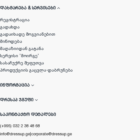
ᲓᲐᲮᲛᲐᲠᲔᲑᲐ & ᲡᲔᲠᲕᲘᲡᲔᲑᲘ
რეგისტრაცია
გადახდა
გადაიხადე მოგვიანებით
მიწოდება
მაღაზიიდან გატანა
სერვისი 'მოირგე'
სასაჩუქრე შეფუთვა
პროდუქციის გაცვლა-დაბრუნება
ᲘᲜᲤᲝᲠᲛᲐᲪᲘᲐ
ᲓᲠᲔᲡᲐᲞ ᲯᲒᲣᲤᲘ
ᲡᲐᲙᲝᲜᲢᲐᲥᲢᲝ ᲓᲔᲢᲐᲚᲔᲑᲘ
(+995) 032 2 38 48 68
info@dressup.ge
|
corporate@dressup.ge