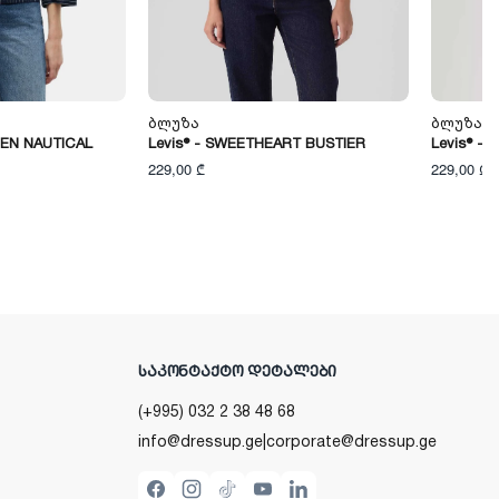
Ბლუზა
Ბლუზა
INEN NAUTICAL
Levis® - SWEETHEART BUSTIER
Levis® -
229,00 ₾
229,00 ₾
ᲡᲐᲙᲝᲜᲢᲐᲥᲢᲝ ᲓᲔᲢᲐᲚᲔᲑᲘ
(+995) 032 2 38 48 68
info@dressup.ge
|
corporate@dressup.ge