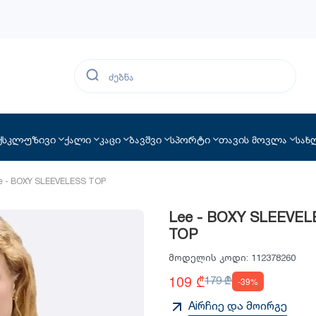
ქსკლუზივი
ქალი
კაცი
ბავშვი
სპორტი
თავის მოვლა
სახ
e - BOXY SLEEVELESS TOP
Lee - BOXY SLEEVEL
TOP
მოდელის კოდი:
112378260
109 ₾
179 ₾
-39%
Aiრჩიე და მოირგე