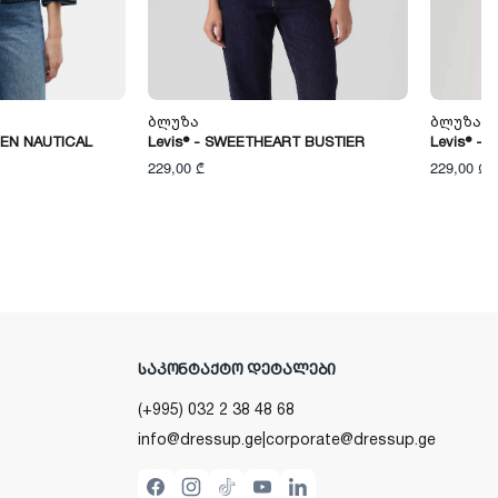
Ბლუზა
Ბლუზა
INEN NAUTICAL
Levis® - SWEETHEART BUSTIER
Levis® -
229,00 ₾
229,00 ₾
ᲡᲐᲙᲝᲜᲢᲐᲥᲢᲝ ᲓᲔᲢᲐᲚᲔᲑᲘ
(+995) 032 2 38 48 68
info@dressup.ge
|
corporate@dressup.ge