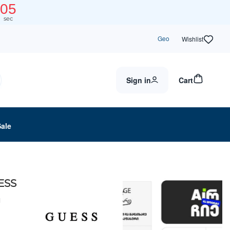
04
sec
Geo
Wishlist
Sign in
Cart
Sale
ESS
H