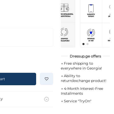
Dressup.ge offers
→
Free shipping to
everywhere in Georgia!
→
Ability to
art
return/exchange product!
→
4-Month Interest-Free
Installments
ty
→
Service "TryOn"