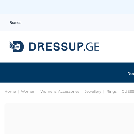
Brands
Ne
Home
Women
Womens' Accessories
Jewellery
Rings
GUESS