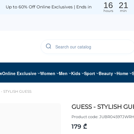
16
21
Up to 60% Off Online Exclusives | Ends in
hours
min
w
Online Exclusive
Women
Men
Kids
Sport
Beauty
Home
 - STYLISH GUESS
GUESS - STYLISH GU
Product code:
JUBR04597JWR
179 ₾