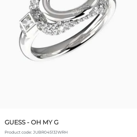
GUESS - OH MY G
Product code:
JUBR04513JWRH