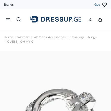
Brands
Geo
Home
Women
Womens' Accessories
Jewellery
Rings
GUESS - OH MY G