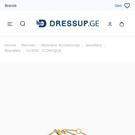
Brands
Geo
Home
Women
Womens' Accessories
Jewellery
Bracelets
GUESS - ICONIQUE