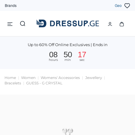
Brands
Geo
Up to 60% Off Online Exclusives | Ends in
08
50
16
hours
min
sec
Home
Women
Womens' Accessories
Jewellery
Bracelets
GUESS - G CRYSTAL