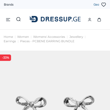
Brands
Geo
Home
Women
Womens' Accessories
Jewellery
Earrings
Pieces - PCBENE EARRING BUNDLE
-33%