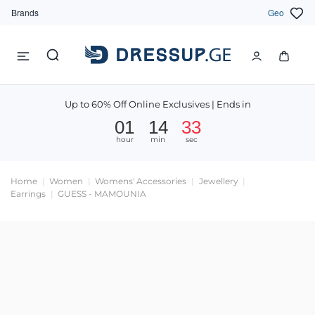
Brands
Geo
Up to 60% Off Online Exclusives | Ends in
01
14
33
hour
min
sec
Home
Women
Womens' Accessories
Jewellery
Earrings
GUESS - MAMOUNIA