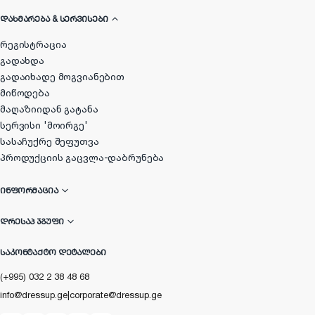
ᲓᲐᲮᲛᲐᲠᲔᲑᲐ & ᲡᲔᲠᲕᲘᲡᲔᲑᲘ
რეგისტრაცია
გადახდა
გადაიხადე მოგვიანებით
მიწოდება
მაღაზიიდან გატანა
სერვისი 'მოირგე'
სასაჩუქრე შეფუთვა
პროდუქციის გაცვლა-დაბრუნება
ᲘᲜᲤᲝᲠᲛᲐᲪᲘᲐ
ᲓᲠᲔᲡᲐᲞ ᲯᲒᲣᲤᲘ
ᲡᲐᲙᲝᲜᲢᲐᲥᲢᲝ ᲓᲔᲢᲐᲚᲔᲑᲘ
(+995) 032 2 38 48 68
info@dressup.ge
|
corporate@dressup.ge